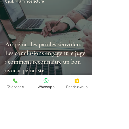
8 juil.
3 min de lecture
Au pénal, les paroles s'envolent.
Les conclusions engagent le juge
: comment reconnaître un bon
avocat pénaliste
Téléphone
WhatsApp
Rendez-vous
2 juil.
4 min de lecture