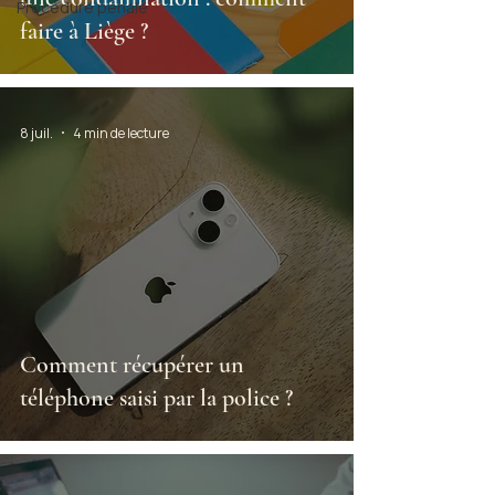
Procédure pénale
faire à Liège ?
8 juil.
4 min de lecture
Comment récupérer un
téléphone saisi par la police ?