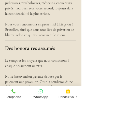
judiciaires, psychologues, médecins, enquêteurs 
privés. Toujours avec votre accord, toujours dans 
la confidentialité la plus stricte.
Nous vous rencontrons en présentiel à Liège ou à 
Bruxelles, ainsi que dans tout lieu de privation de 
liberté, selon ce qui vous convient le mieux.
Des honoraires assumés
Le temps et les moyens que nous consacrons à 
chaque dossier ont un prix.
Notre intervention payante débute par le 
paiement une provision. C'est la condition d'une 
défense qui prend le temps qu'il faut.
Téléphone
WhatsApp
Rendez-vous
Dans certaines situations — 
personnes détenues
, 
personnes mineures d'âge
, ou 
personnes internées
  — 
notre intervention peut relever de l'aide juridique 
(prise en charge des frais et honoraires par l'Etat 