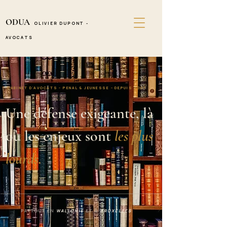
ODUA
OLIVIER DUPONT -
AVOCATS
CABINET D'AVOCATS - PENAL & JEUNESSE - DEPUIS 2007
Une défense exigeante, là 
où les enjeux sont
les plus 
lourds.
PARTOUT EN
WALLONIE
ET A
BRUXELLES