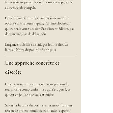
Nous reston
s 
joignables
sept jours sur sept
, soirs 
et week-ends compris.
Concrètement : un appel, un message — vous 
obtenez une réponse rapide, d'un interlocuteur 
qui connaît votre dossier. Pas d'intermédiaire, pas 
de standard, pas de délai indu.
L'urgence judiciaire ne suit pas les horaires de 
bureau. Notre disponibilité non plus.
Une approche concrète et
discrète
Chaque situation est unique. Nous prenons le 
temps de la comprendre — ce qui s'est passé, ce 
qui est en jeu, ce que vous attendez.
Selon les besoins du dossier, nous mobilisons un 
réseau de professionnels de confiance : experts 