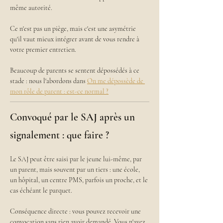
même autorité. 
Ce n'est pas un piège, mais c'est une asymétrie 
qu'il vaut mieux intégrer avant de vous rendre à 
votre premier entretien.
Beaucoup de parents se sentent dépossédés à ce 
stade : nous l'abordons dans 
On me dépossède de 
mon rôle de parent : est-ce normal ?
Convoqué par le SAJ après un
signalement : que faire ?
Le SAJ peut être saisi par le jeune lui-même, par 
un parent, mais souvent par un tiers : une école, 
un hôpital, un centre PMS, parfois un proche, et le 
cas échéant le parquet.
Conséquence directe : vous pouvez recevoir une 
convocation sans rien avoir demandé. Vous n'avez 