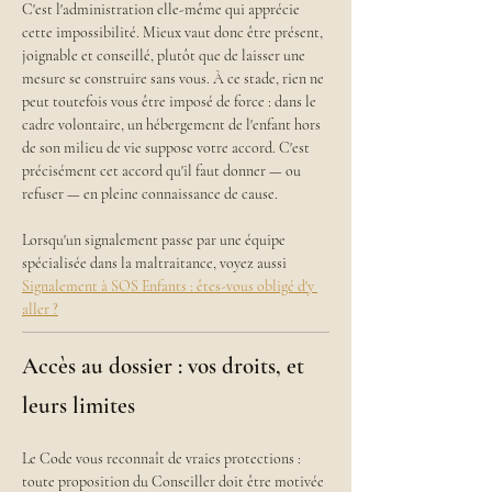
C'est l'administration elle-même qui apprécie 
cette impossibilité. Mieux vaut donc être présent, 
joignable et conseillé, plutôt que de laisser une 
mesure se construire sans vous. À ce stade, rien ne 
peut toutefois vous être imposé de force : dans le 
cadre volontaire, un hébergement de l'enfant hors 
de son milieu de vie suppose votre accord. C'est 
précisément cet accord qu'il faut donner — ou 
refuser — en pleine connaissance de cause.
Lorsqu'un signalement passe par une équipe 
spécialisée dans la maltraitance, voyez aussi 
Signalement à SOS Enfants : êtes-vous obligé d'y 
aller ?
Accès au dossier : vos droits, et
leurs limites
Le Code vous reconnaît de vraies protections : 
toute proposition du Conseiller doit être motivée 