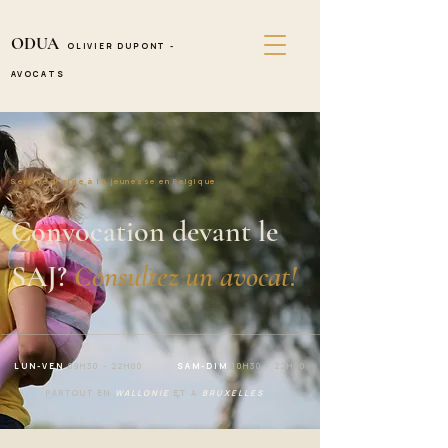
ODUA
OLIVIER DUPONT -
AVOCATS
Service d'aide à la jeunesse en Belgique
Convocation devant le 
SAJ? 
Consultez un avocat!
LUN-VEN
09H30 - 22H00
SAM-DIM
10H30 - 22H00
PARTOUT EN
WALLONIE
ET A
BRUXELLES