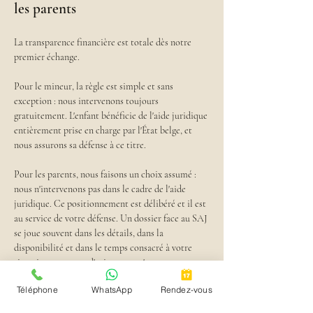
les parents
La transparence financière est totale dès notre 
premier échange.
Pour le mineur, la règle est simple et sans 
exception : nous intervenons toujours 
gratuitement. L'enfant bénéficie de l'aide juridique 
entièrement prise en charge par l'État belge, et 
nous assurons sa défense à ce titre.
Pour les parents, nous faisons un choix assumé : 
nous n'intervenons pas dans le cadre de l'aide 
juridique. Ce positionnement est délibéré et il est 
au service de votre défense. Un dossier face au SAJ 
se joue souvent dans les détails, dans la 
disponibilité et dans le temps consacré à votre 
situation — autant d'exigences qu'une 
intervention pro deo, par nature limitée, ne 
Téléphone
WhatsApp
Rendez-vous
permet pas d'honorer pleinement. En travaillant 
sur la base d'honoraires, nous nous donnons les 