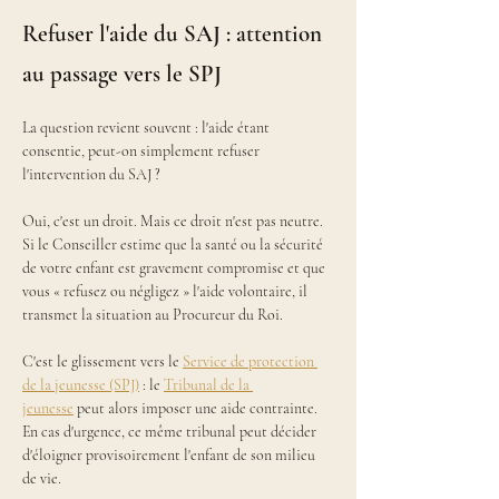
Refuser l'aide du SAJ : attention
au passage vers le SPJ
La question revient souvent : l'aide étant 
consentie, peut-on simplement refuser 
l'intervention du SAJ ?
Oui, c'est un droit. Mais ce droit n'est pas neutre. 
Si le Conseiller estime que la santé ou la sécurité 
de votre enfant est gravement compromise et que 
vous « refusez ou négligez » l'aide volontaire, il 
transmet la situation au Procureur du Roi.
C'est le glissement vers le 
Service de protection 
de la jeunesse (SPJ)
 : le 
Tribunal de la 
jeunesse
 peut alors imposer une aide contrainte. 
En cas d'urgence, ce même tribunal peut décider 
d'éloigner provisoirement l'enfant de son milieu 
de vie.