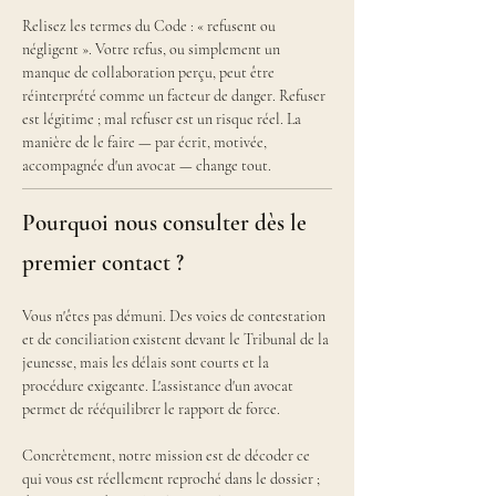
Relisez les termes du Code : « refusent ou 
négligent ». Votre refus, ou simplement un 
manque de collaboration perçu, peut être 
réinterprété comme un facteur de danger. Refuser 
est légitime ; mal refuser est un risque réel. La 
manière de le faire — par écrit, motivée, 
accompagnée d'un avocat — change tout.
Pourquoi nous consulter dès le
premier contact ?
Vous n'êtes pas démuni. Des voies de contestation 
et de conciliation existent devant le Tribunal de la 
jeunesse, mais les délais sont courts et la 
procédure exigeante. L'assistance d'un avocat 
permet de rééquilibrer le rapport de force.
Concrètement, notre mission est de décoder ce 
qui vous est réellement reproché dans le dossier ; 