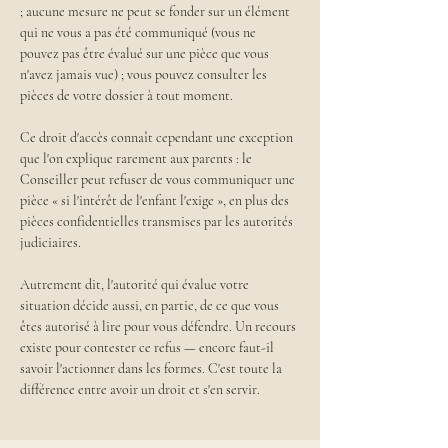
; aucune mesure ne peut se fonder sur un élément 
qui ne vous a pas été communiqué (vous ne 
pouvez pas être évalué sur une pièce que vous 
n'avez jamais vue) ; vous pouvez consulter les 
pièces de votre dossier à tout moment.
Ce droit d'accès connaît cependant une exception 
que l'on explique rarement aux parents : le 
Conseiller peut refuser de vous communiquer une 
pièce « si l'intérêt de l'enfant l'exige », en plus des 
pièces confidentielles transmises par les autorités 
judiciaires.
Autrement dit, l'autorité qui évalue votre 
situation décide aussi, en partie, de ce que vous 
êtes autorisé à lire pour vous défendre. Un recours 
existe pour contester ce refus — encore faut-il 
savoir l'actionner dans les formes. C'est toute la 
différence entre avoir un droit et s'en servir.