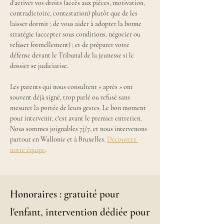
d'activer vos droits (accès aux pièces, motivation, 
contradictoire, contestation) plutôt que de les 
laisser dormir ; de vous aider à adopter la bonne 
stratégie (accepter sous conditions, négocier ou 
refuser formellement) ; et de préparer votre 
défense devant le Tribunal de la jeunesse si le 
dossier se judiciarise.
Les parents qui nous consultent « après » ont 
souvent déjà signé, trop parlé ou refusé sans 
mesurer la portée de leurs gestes. Le bon moment 
pour intervenir, c'est avant le premier entretien. 
Nous sommes joignables 7j/7, et nous intervenons 
partout en Wallonie et à Bruxelles. 
Découvrez 
notre équipe
.
Honoraires : gratuité pour
l'enfant, intervention dédiée pour