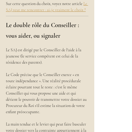
Sur cette question du choix, voyez notre article 
Le 
SAJ veut me rencontrer : ai-je vraiment le choix ?
Le double rôle du Conseiller :
vous aider, ou signaler
Le SAJ est dirigé par le Conseiller de l'aide à la 
jeunesse (le service compétent est celui de la 
résidence des parents).
Le Code précise que le Conseiller exerce « en 
toute indépendance ». Une réalité procédurale 
éclaire pourtant tout le reste : c'est le même 
Conseiller qui vous propose une aide et qui 
détient le pouvoir de transmettre votre dossier au 
Procureur du Roi s'il estime la situation de votre 
enfant préoccupante.
La main tendue et le levier qui peut faire basculer 
votre dossier vers la contrainte appartiennent à la 