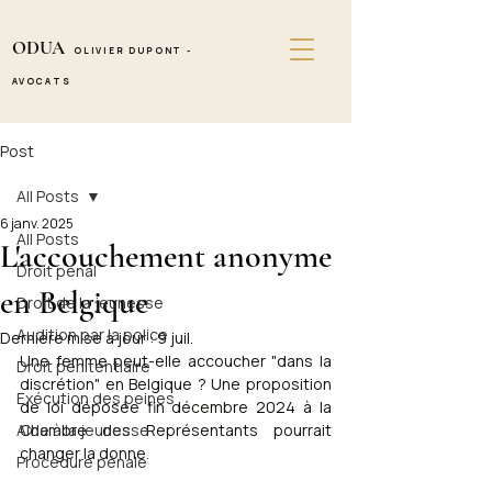
ODUA
OLIVIER DUPONT -
AVOCATS
Post
All Posts
6 janv. 2025
All Posts
L'accouchement anonyme
Droit pénal
en Belgique
Droit de la jeunesse
Audition par la police
Dernière mise à jour :
9 juil.
Une femme peut-elle accoucher "dans la 
Droit pénitentiaire
discrétion" en Belgique ? Une proposition 
Exécution des peines
de loi déposée fin décembre 2024 à la 
Aide à la jeunesse
Chambre des Représentants pourrait 
changer la donne.
Procédure pénale