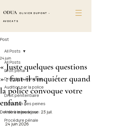
ODUA
OLIVIER DUPONT -
AVOCATS
Post
All Posts
24 juin
All Posts
« Juste quelques questions
Droit pénal
» : faut-il s'inquiéter quand
Droit de la jeunesse
Audition par la police
la police convoque votre
Droit pénitentiaire
enfant ?
Exécution des peines
Dernière mise à jour :
Aide à la jeunesse
23 juil.
Procédure pénale
24 juin 2026