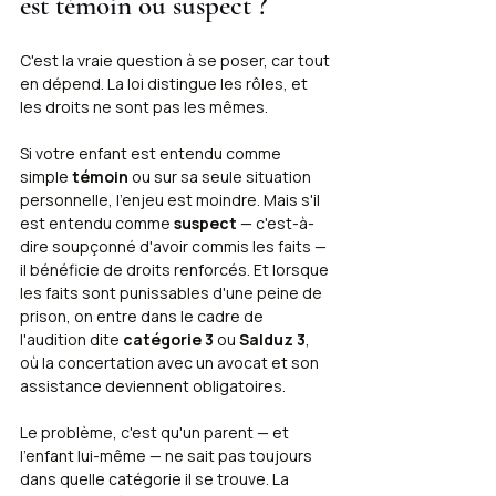
est témoin ou suspect ?
C'est la vraie question à se poser, car tout 
en dépend. La loi distingue les rôles, et 
les droits ne sont pas les mêmes.
Si votre enfant est entendu comme 
simple 
témoin
 ou sur sa seule situation 
personnelle, l'enjeu est moindre. Mais s'il 
est entendu comme 
suspect
 — c'est-à-
dire soupçonné d'avoir commis les faits — 
il bénéficie de droits renforcés. Et lorsque 
les faits sont punissables d'une peine de 
prison, on entre dans le cadre de 
l'audition dite 
catégorie 3
 ou 
Salduz 3
, 
où la concertation avec un avocat et son 
assistance deviennent obligatoires.
Le problème, c'est qu'un parent — et 
l'enfant lui-même — ne sait pas toujours 
dans quelle catégorie il se trouve. La 