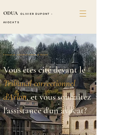
ODUA
OLIVIER DUPONT -
AVOCATS
Tribunal correctionnel d'Arlon
Vous êtes cité devant le 
Tribunal correctionnel 
d'Arlon
, et vous souhaitez 
l'assistance d'un avocat?