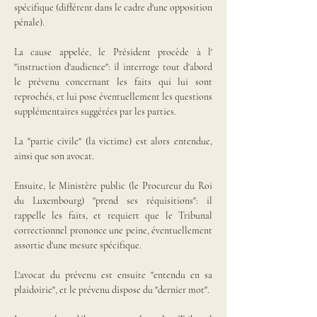
spécifique (différent dans le cadre d'une opposition 
pénale).
La cause appelée, le Président procède à l' 
"instruction d'audience": il interroge tout d'abord 
le prévenu concernant les faits qui lui sont 
reprochés, et lui pose éventuellement les questions 
supplémentaires suggérées par les parties.
La "partie civile" (la victime) est alors entendue, 
ainsi que son avocat.
Ensuite, le Ministère public (le Procureur du Roi 
du Luxembourg) "prend ses réquisitions": il 
rappelle les faits, et requiert que le Tribunal 
correctionnel prononce une peine, éventuellement 
assortie d'une mesure spécifique.
L'avocat du prévenu est ensuite "entendu en sa 
plaidoirie", et le prévenu dispose du "dernier mot".