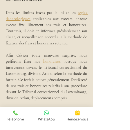
Dans les limites fixées par la loi et les 
règles 
déontologiques
 applicables aux avocats, chaque 
avocat fixe librement ses frais et honoraires. 
Toutefois, il doit en informer préalablement son 
client, et recueillir son accord sur la méthode de 
fixation des frais et honoraires retenue.
Afin d'éviter toute mauvaise surprise, nous 
préférons fixer nos 
honoraires
, lorsque nous 
intervenons devant le Tribunal correctionnel du 
Luxembourg, division Arlon, selon la méthode du 
forfait. Ce forfait couvre généralement l'entièreté 
de nos frais et honoraires relatifs à une procédure 
devant le Tribunal correctionnel du Luxembourg, 
division Arlon, déplacements compris.
Vous souhaitez plus d'informations quant aux 
forfaits que nous pouvons vous proposer dans le 
Téléphone
WhatsApp
Rendez-vous
cadre d'une procédure judiciaire devant le 
Tribunal correctionnel du Luxembourg, division 